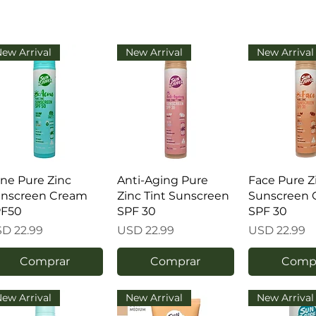
ew Arrival
New Arrival
New Arrival
ne Pure Zinc
Anti-Aging Pure
Face Pure Z
nscreen Cream
Zinc Tint Sunscreen
Sunscreen 
PF50
SPF 30
SPF 30
ecio
Precio
Precio
D 22.99
USD 22.99
USD 22.99
Comprar
Comprar
Comp
ew Arrival
New Arrival
New Arrival