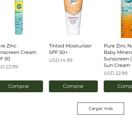
re Zinc
Tinted Moisturizer
Pure Zinc N
nscreen Cream
SPF 50+
Baby Minera
F 50
Sunscreen |
Precio
USD 14.99
Sun Cream 
ecio
D 22.99
Precio
USD 22.99
Comprar
Comprar
Comp
Cargar más