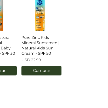
atural
Pure Zinc Kids
l
Mineral Sunscreen |
 Baby
Natural Kids Sun
- SPF 30
Cream - SPF 50
Precio
USD 22.99
rar
Comprar