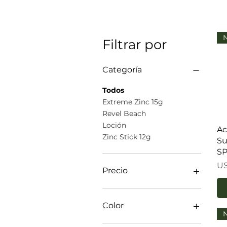
N
Filtrar por
Categoría
Todos
Extreme Zinc 15g
Revel Beach
Loción
Ac
Zinc Stick 12g
Su
S
Pr
US
Precio
10 US$
33 US$
Color
N