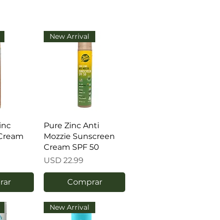
New Arrival
inc
Pure Zinc Anti
Cream
Mozzie Sunscreen
Cream SPF 50
Precio
USD 22.99
rar
Comprar
New Arrival