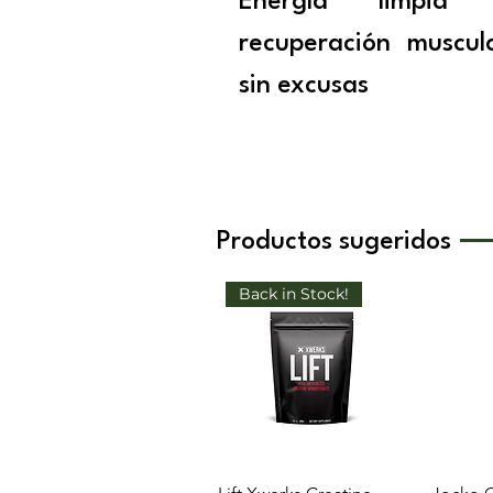
Energía limpia
recuperación muscul
sin excusas
Productos sugeridos
Back in Stock!
Vista rápida
V