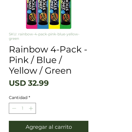
SKU: rainbow-4-pack-pink-blue-yellow-
green
Rainbow 4-Pack -
Pink / Blue /
Yellow / Green
Precio
USD 32.99
Cantidad
*
Agregar al carrito