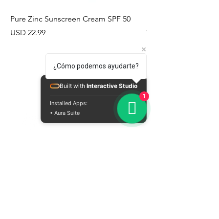
Pure Zinc Sunscreen Cream SPF 50
Pure Zinc Anti Mozz
Cream SPF 50
Precio
USD 22.99
Precio
USD 22.99
¿Cómo podemos ayudarte?
Built with
Interactive Studio
1
Installed Apps:
• Aura Suite
Sobre nuestros productos
Tienda en línea
Contáctanos
Conoce nuestros puntos de venta