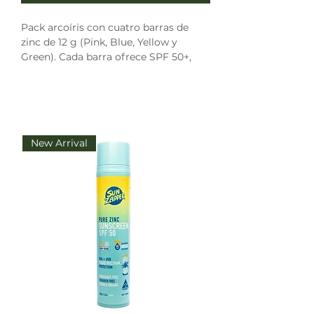
Pack arcoíris con cuatro barras de 
zinc de 12 g (Pink, Blue, Yellow y 
Green). Cada barra ofrece SPF 50+, 
resistencia al agua de 4 h, es libre de 
parabenos y protege contra rayos 
UVA/UVB. Apta para todas las pieles y 
segura para niños mayores de 
6 meses. Hecho en Australia.
New Arrival