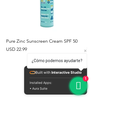
fermentada
Formatos
Lata de 12oz lista
para beber
Pure Zinc Sunscreen Cream SPF 50
Pure Zinc Anti Mozz
Cream SPF 50
Precio
USD 22.99
Precio
USD 22.99
¿Cómo podemos ayudarte?
Built with
Interactive Studio
1
Installed Apps:
• Aura Suite
Sobre nuestros productos