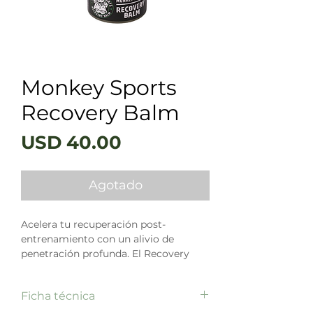
Monkey Sports
Recovery Balm
Precio
USD 40.00
Agotado
Acelera tu recuperación post-
entrenamiento con un alivio de
penetración profunda. El Recovery
Balm de Monkey Sports es un
analgésico antiinflamatorio de acción
Ficha técnica
rápida formulado para músculos
adoloridos y dolor articular. Combina