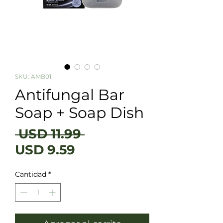
SKU: AMB01
Antifungal Bar
Soap + Soap Dish
Precio
 USD 11.99 
Precio de oferta
USD 9.59
Cantidad
*