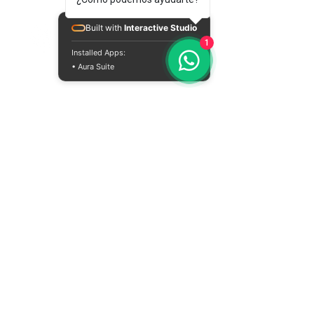
Built with
Interactive Studio
1
Installed Apps:
• Aura Suite
Sobre nuestros productos
Tienda en línea
Contáctanos
Conoce nuestros puntos de venta
Sobre nuestro servicio
Politicas de Privacidad
Términos y condiciones
Quienes somos
Métodos de pago