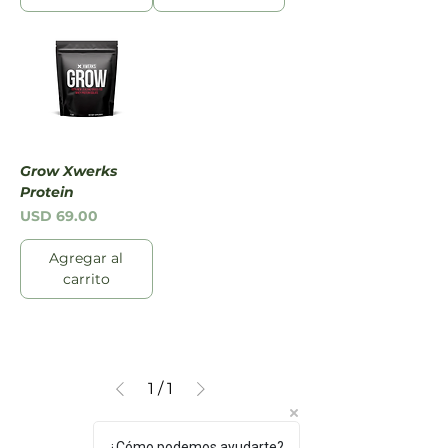
Grow Xwerks
Protein
Precio
USD 69.00
Agregar al
carrito
1
/
1
¿Cómo podemos ayudarte?