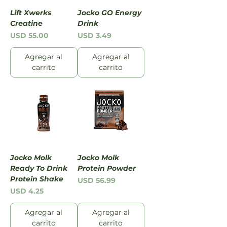
Lift Xwerks
Jocko GO Energy
Creatine
Drink
Precio
Precio
USD 55.00
USD 3.49
Agregar al
Agregar al
carrito
carrito
Jocko Molk
Jocko Molk
Ready To Drink
Protein Powder
Protein Shake
Precio
USD 56.99
Precio
USD 4.25
Agregar al
Agregar al
carrito
carrito