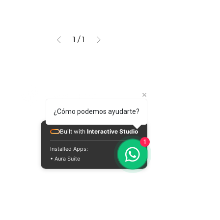
1
/
1
¿Cómo podemos ayudarte?
Sobre nuestros productos
Built with
Interactive Studio
1
Tienda en línea
Installed Apps:
• Aura Suite
Contáctanos
Conoce nuestros puntos de venta
Sobre nuestro servicio